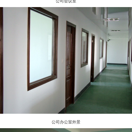
公司会议室
公司办公室外景