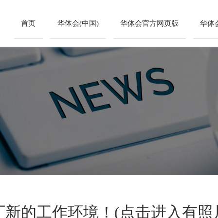
首页
华体会(中国)
华体会官方网页版
华体会
厂新的工作环境！(点击进入有照