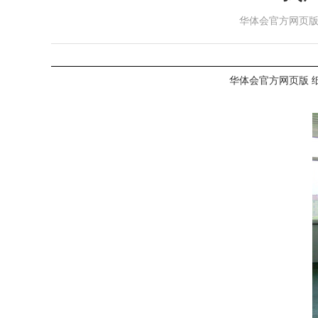
华体会官方网页版 纸集
华体会官方网页版 纸集尘袋