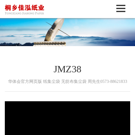
JMZ38
华体会官方网页版 纸集尘袋 无纺布集尘袋 周先生0573-88621833